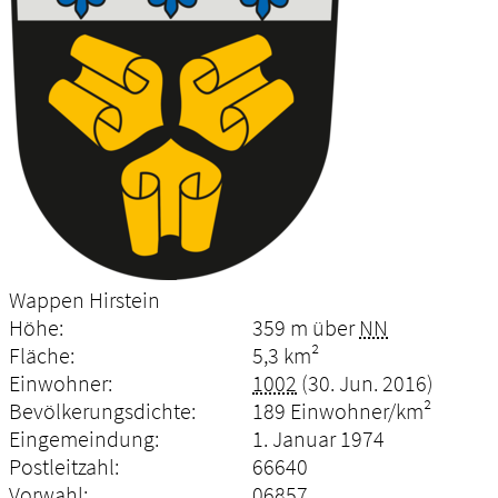
Wappen Hirstein
Höhe:
359 m über
NN
Fläche:
5,3 km²
Einwohner:
1002
(30. Jun. 2016)
Bevölkerungsdichte:
189 Einwohner/km²
Eingemeindung:
1. Januar 1974
Postleitzahl:
66640
Vorwahl:
06857