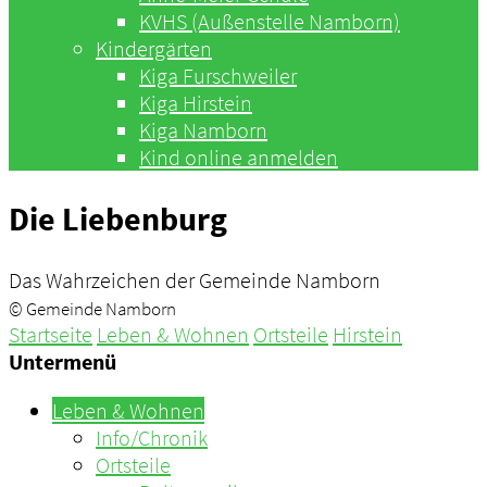
KVHS (Außenstelle Namborn)
Kindergärten
Kiga Furschweiler
Kiga Hirstein
Kiga Namborn
Kind online anmelden
Die Liebenburg
Das Wahrzeichen der Gemeinde Namborn
© Gemeinde Namborn
Startseite
Leben & Wohnen
Ortsteile
Hirstein
Untermenü
Leben & Wohnen
Info/Chronik
Ortsteile