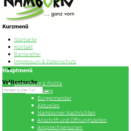
Kurzmenü
Startseite
Kontakt
Barrierefrei
Impressum & Datenschutz
Log-In
Hauptmenü
Volltextsuche
Verwaltung & Politik
Verwaltung
Bürgermeister
Aktuelles
Namborner Nachrichten
Anschrift und Öffnungszeiten
Ansprechpersonen