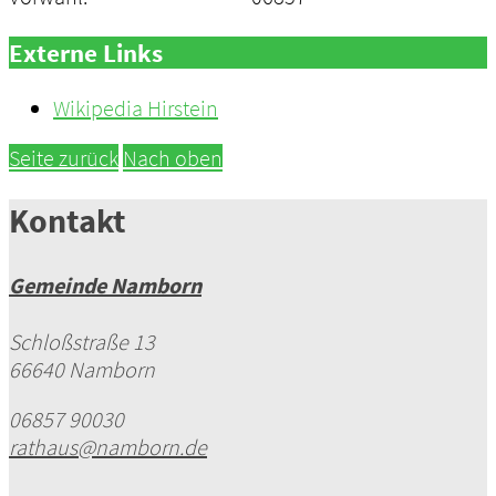
Externe Links
Wikipedia Hirstein
Seite zurück
Nach oben
Kontakt
Gemeinde Namborn
Schloßstraße 13
66640 Namborn
06857 90030
rathaus@namborn.de